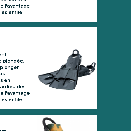
e l'avantage
es enfile.
ent
la plongée.
r plonger
us
rs en
au lieu des
e l'avantage
es enfile.