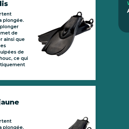
lis
rtent
la plongée.
r plonger
ermet de
er ainsi que
les
quipées de
houc, ce qui
atiquement
jaune
rtent
la plongée.