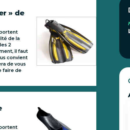
r » de
 portent
ité de la
les 2
ment, il faut
ous convient
era de vous
 faire de
e
portent