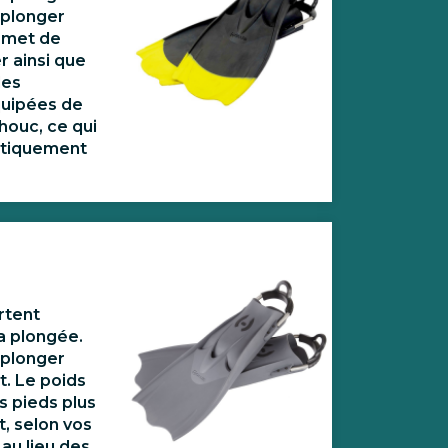
r plonger
ermet de
er ainsi que
les
quipées de
houc, ce qui
atiquement
rtent
la plongée.
r plonger
t. Le poids
s pieds plus
t, selon vos
au lieu des