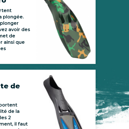
ro
rtent
la plongée.
r plonger
vez avoir des
met de
er ainsi que
les
te de
portent
ité de la
les 2
ment, il faut