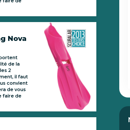
 faire de
ng Nova
portent
ité de la
les 2
ment, il faut
ous convient
era de vous
 faire de