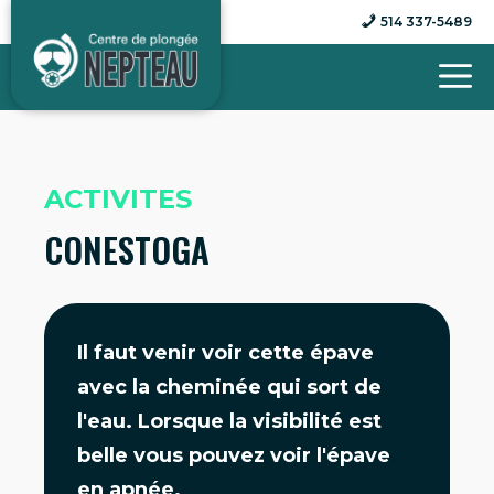
Aller
514 337-5489
au
contenu
ACTIVITES
CONESTOGA
Il faut venir voir cette épave
avec la cheminée qui sort de
l'eau. Lorsque la visibilité est
belle vous pouvez voir l'épave
en apnée.