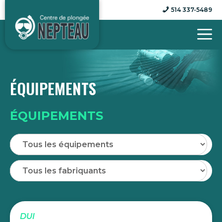
Aller
514 337-5489
au
contenu
ÉQUIPEMENTS
ÉQUIPEMENTS
DUI