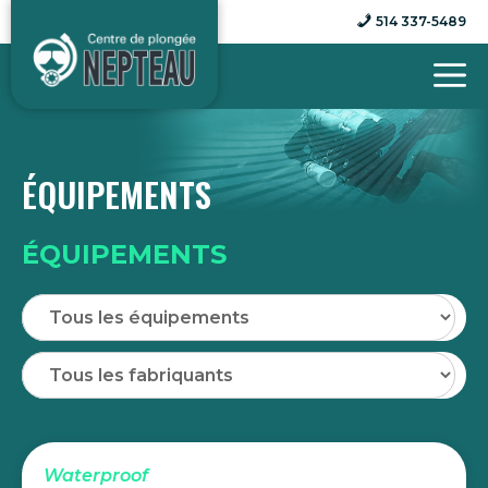
Aller
514 337-5489
au
contenu
ÉQUIPEMENTS
ÉQUIPEMENTS
Waterproof