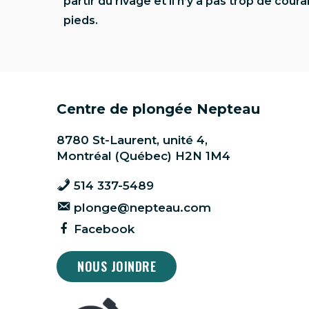
partir du rivage et il n’y a pas trop de co
pieds.
Centre de plongée Nepteau
8780 St-Laurent, unité 4,
Montréal (Québec) H2N 1M4
514 337-5489
plonge@nepteau.com
Facebook
NOUS JOINDRE