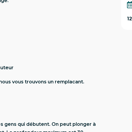
age.
1
ruteur
i nous vous trouvons un remplacant.
es gens qui débutent. On peut plonger à