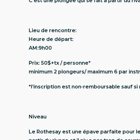
C’est une plongée qui se fait à partir du riv
Lieu de rencontre:
Heure de départ:
AM:9h00
Prix: 50$+tx / personne*
minimum 2 plongeurs/ maximum 6 par inst
*l’inscription est non-remboursable sauf s
Niveau
Le Rothesay est une épave parfaite pour l