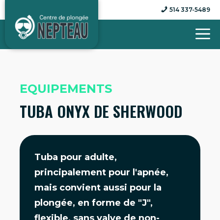
Aller
514 337-5489
au
contenu
EQUIPEMENTS
TUBA ONYX DE SHERWOOD
Tuba pour adulte,
principalement pour l'apnée,
mais convient aussi pour la
plongée, en forme de "J",
flexible, sans valve de non-