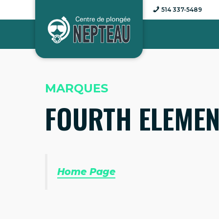
Aller
514 337-5489
au
contenu
MARQUES
FOURTH ELEMEN
Home Page