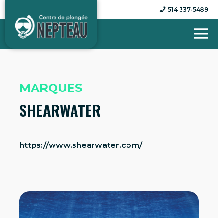
Aller
514 337-5489
au
contenu
MARQUES
SHEARWATER
https://www.shearwater.com/