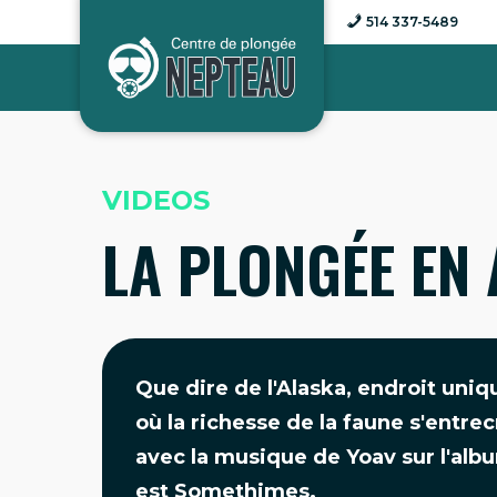
Aller
514 337-5489
au
contenu
VIDEOS
LA PLONGÉE EN
Que dire de l'Alaska, endroit uni
où la richesse de la faune s'entre
avec la musique de Yoav sur l'al
est Somethimes.