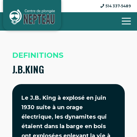
Aller
514 337-5489
au
contenu
DEFINITIONS
J.B.KING
Le J.B. King à explosé en juin
1930 suite à un orage
électrique, les dynamites qui
étaient dans la barge en bois
ont explosées enlevant la vie à