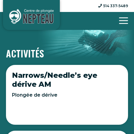
Aller
514 337-5489
au
contenu
ACTIVITÉS
Narrows/Needle’s eye
dérive AM
Plongée de dérive