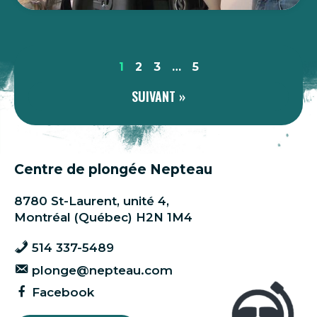
1
2
3
…
5
SUIVANT »
Centre de plongée Nepteau
8780 St-Laurent, unité 4,
Montréal (Québec) H2N 1M4
514 337-5489
plonge@nepteau.com
Facebook