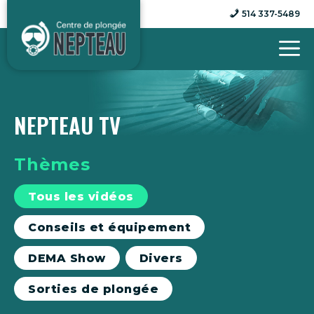
Aller
514 337-5489
au
contenu
NEPTEAU TV
Thèmes
Tous les vidéos
Conseils et équipement
DEMA Show
Divers
Sorties de plongée