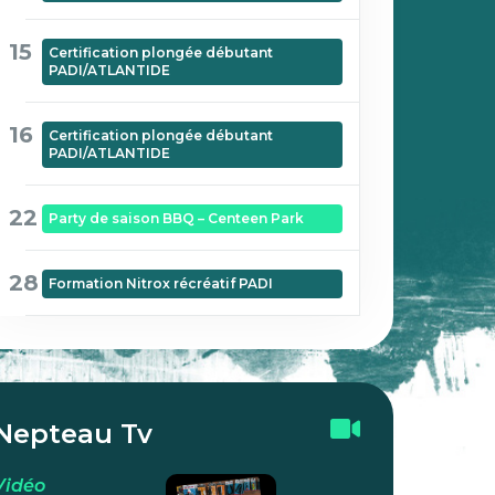
15
Certification plongée débutant
PADI/ATLANTIDE
16
Certification plongée débutant
PADI/ATLANTIDE
22
Party de saison BBQ – Centeen Park
28
Formation Nitrox récréatif PADI
Nepteau Tv
Vidéo