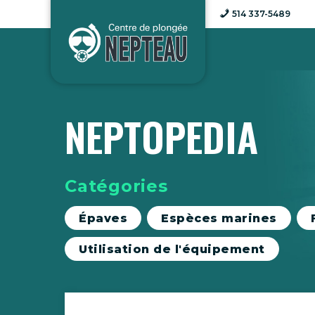
Aller
514 337-5489
au
contenu
NEPTOPEDIA
Catégories
Épaves
Espèces marines
Utilisation de l'équipement