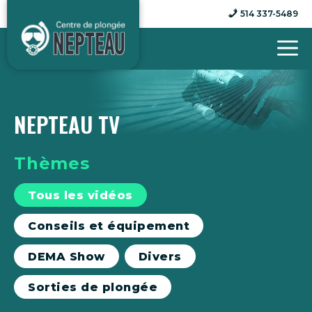
Aller
514 337-5489
au
contenu
NEPTEAU TV
Thèmes
Tous les vidéos
Conseils et équipement
DEMA Show
Divers
Sorties de plongée