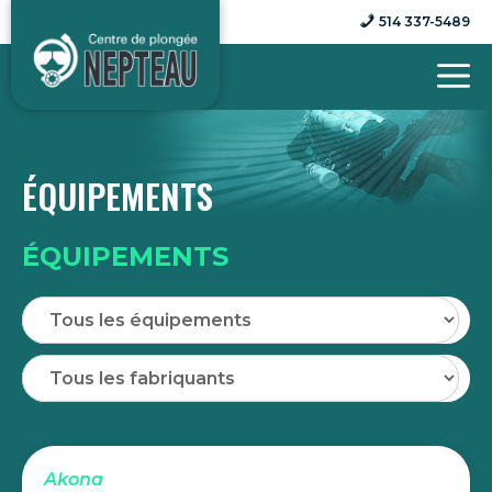
Aller
514 337-5489
au
contenu
ÉQUIPEMENTS
ÉQUIPEMENTS
Akona