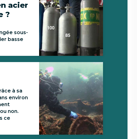
n acier
e ?
ongée sous-
ier basse
râce à sa
dans environ
ment
 ou non.
s ce