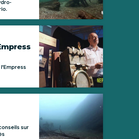
ydro-
io.
 Empress
 l'Empress
onseils sur
ès