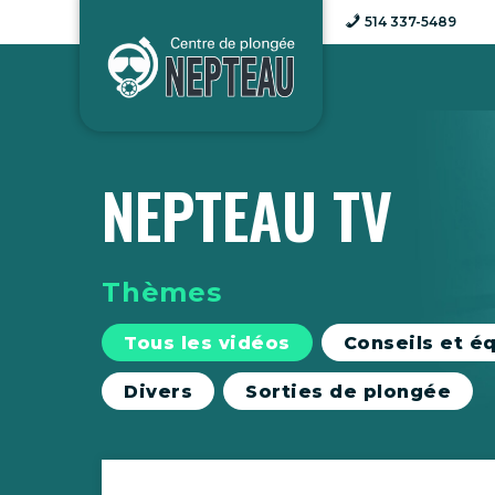
Aller
514 337-5489
au
contenu
NEPTEAU TV
Thèmes
Tous les vidéos
Conseils et é
Divers
Sorties de plongée