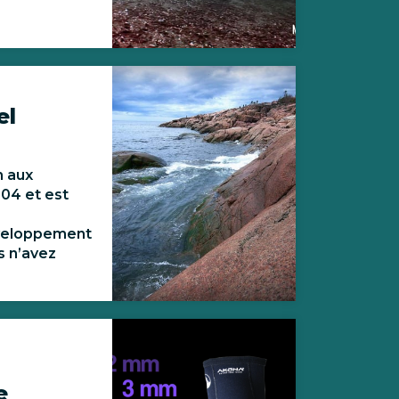
el
n aux
004 et est
éveloppement
s n’avez
e