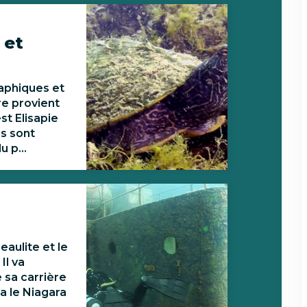
 et
aphiques et
re provient
st Elisapie
es sont
 p...
eaulite et le
Il va
 sa carrière
a le Niagara