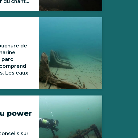
 du chant...
bouchure de
 marine
 parc
i comprend
s. Les eaux
du power
onseils sur